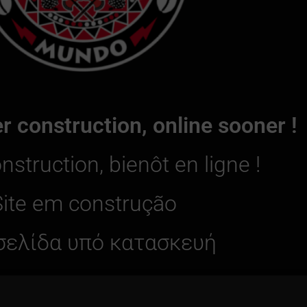
 construction, online sooner !
nstruction, bienôt en ligne !
Site em construção
σελίδα υπό κατασκευή