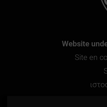
Website under
Site en co
ιστο